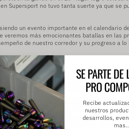
o, en Supersport no tuvo tanta suerte ya que se p
siendo un evento importante en el calendario de
e veremos más emocionantes batallas en las pr
empeño de nuestro corredor y su progreso a lo 
 cita del
GP Colombia el 2 y 3 de septiembre
, 
a gloria en las pistas!
SE PARTE DE 
PRO COMP
Recibe actualiza
nuestros produc
desarrollos, eve
mas..