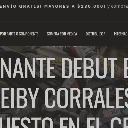
y compra con
ÍO GRATIS( MAYORES A $130.000)
diapositivas
pausa
POR PARTE O COMPONENTE
COMPRA POR MEDIDA
DISTRIBUIDOR
INTERNAC
Inicio
/
Blog
/
24 de mayo, 2023
NANTE DEBUT E
EIBY CORRALE
UESTO EN EL G