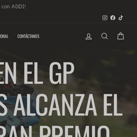
 ADDI!
Instagram
Faceboo
TikTo
INGRESAR
BUSCAR
CARRIT
IONAL
CONTÁCTANOS
N EL GP
S ALCANZA EL
RAN PREMIO