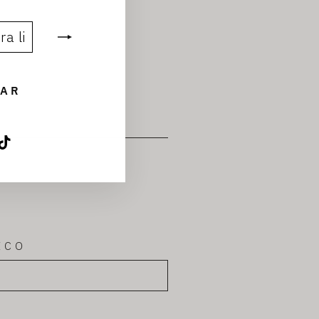
AR
agram
acebook
TikTok
ICO