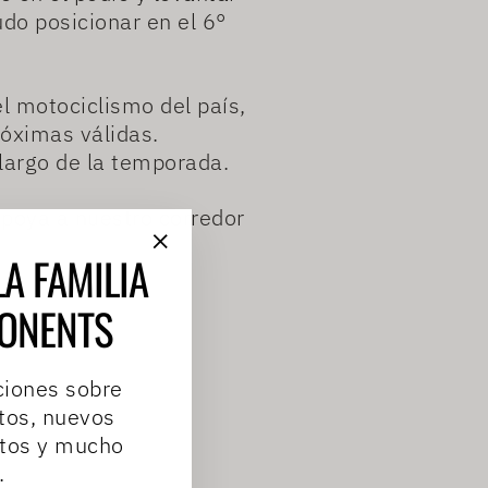
udo posicionar en el 6°
l motociclismo del país,
óximas válidas.
largo de la temporada.
apoya a nuestro corredor
LA FAMILIA
"Cerrar
(esc)"
ONENTS
ciones sobre
tos, nuevos
ntos y mucho
.