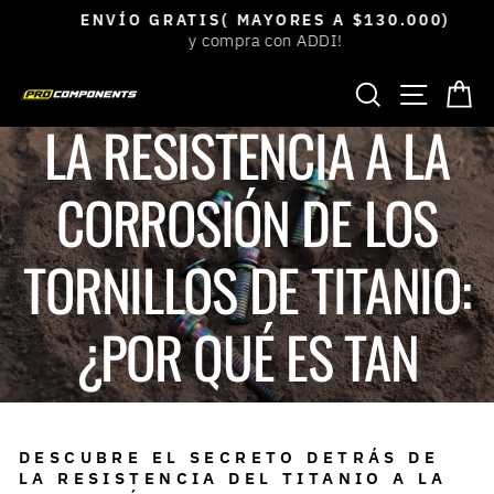
Ir
ENVÍO GRATIS( MAYORES A $130.000)
directamente
y compra con ADDI!
diapositivas
Inicio
/
Blog
/
al
pausa
BUSCAR
NAVEGACIÓ
CA
contenido
30 de abril, 2024
LA RESISTENCIA A LA
CORROSIÓN DE LOS
TORNILLOS DE TITANIO:
¿POR QUÉ ES TAN
DURADERO?
DESCUBRE EL SECRETO DETRÁS DE
LA RESISTENCIA DEL TITANIO A LA