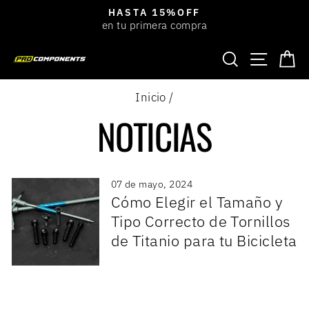
Ir
HASTA 15%OFF
directamente
en tu primera compra
diapositivas
al
pausa
BUSCAR
NAVEGACIÓ
CA
contenido
Inicio
/
NOTICIAS
07 de mayo, 2024
Cómo Elegir el Tamaño y
Tipo Correcto de Tornillos
de Titanio para tu Bicicleta