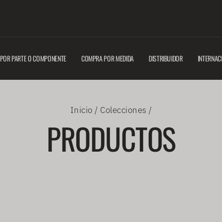
y compra con
ÍO GRATIS( MAYORES A $130.000)
diapositivas
pausa
POR PARTE O COMPONENTE
COMPRA POR MEDIDA
DISTRIBUIDOR
INTERNAC
Inicio
/
Colecciones
/
PRODUCTOS