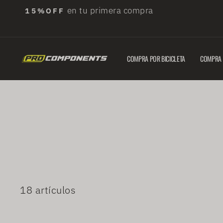
Ir
ENV
directamente
al
contenido
COMPRA POR BICICLETA
COMPRA 
18 artículos