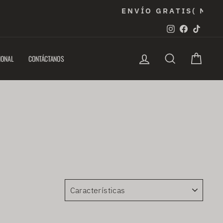
 ADDI!
Instagram
Faceboo
TikTo
INGRESAR
BUSCAR
CARRIT
IONAL
CONTÁCTANOS
ORDENAR