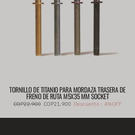
TORNILLO DE TITANIO PARA MORDAZA TRASERA DE
FRENO DE RUTA M5X35 MM SOCKET
Precio
Precio
COP22.900
COP21.900
Descuento - 4%OFF
habitual
de
oferta