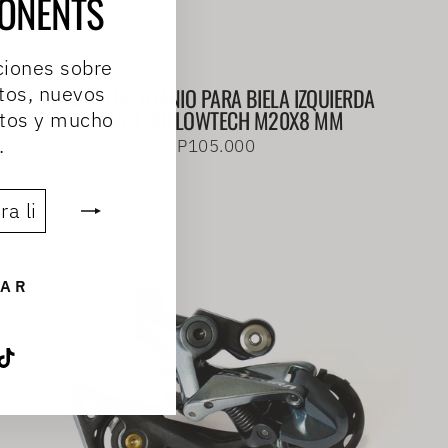
ONENTS
ciones sobre
tos, nuevos
TORNILLO DE TITANIO PARA BIELA IZQUIERDA
SHIMANO HOLLOWTECH M20X8 MM
ntos y mucho
.
COP105.000
AR
agram
acebook
TikTok