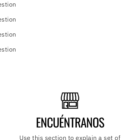
estion
estion
estion
estion
ENCUÉNTRANOS
Use this section to explain a set of