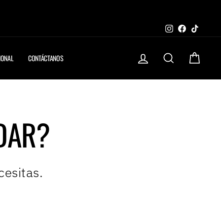
y compra con ADDI!
MAYORES A $130.000)
Instagram
Faceboo
TikTo
INGRESAR
BUSCAR
CARRIT
IONAL
CONTÁCTANOS
DAR?
cesitas.