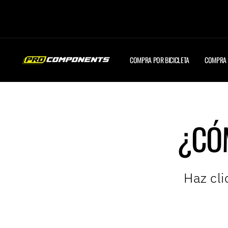
Ir
directamente
al
contenido
COMPRA POR BICICLETA
COMPRA 
¿CÓ
Haz cli