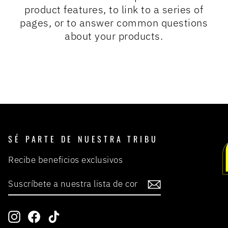
product features, to link to a series of
pages, or to answer common questions
about your products.
SÉ PARTE DE NUESTRA TRIBU
Recibe beneficios exclusivos
SUSCRÍBETE
SUSCRIBIR
A
NUESTRA
LISTA
DE
Instagram
Facebook
TikTok
CORREO