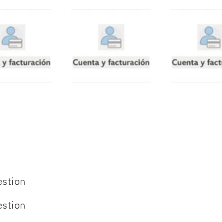
estion
estion