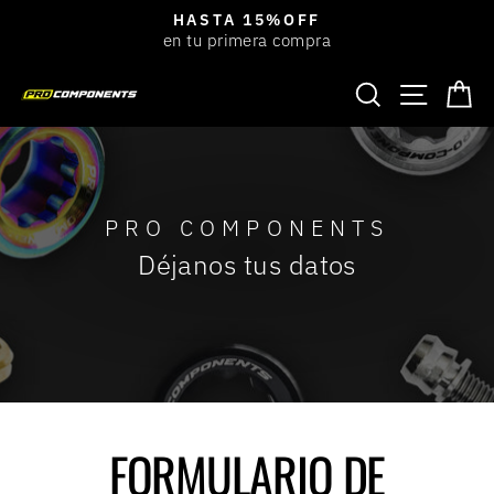
Ir
HASTA 15%OFF
directamente
en tu primera compra
diapositivas
al
pausa
BUSCAR
NAVEGACIÓ
CA
contenido
PRO COMPONENTS
Déjanos tus datos
FORMULARIO DE