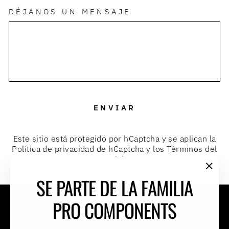
DÉJANOS UN MENSAJE
ENVIAR
ENVIAR
Este sitio está protegido por hCaptcha y se aplican
la
Política de privacidad de hCaptcha
y los
Términos del
servicio.
"Cer
SE PARTE DE LA FAMILIA
(esc
Términos y condiciones
PRO COMPONENTS
Políticas de privacidad