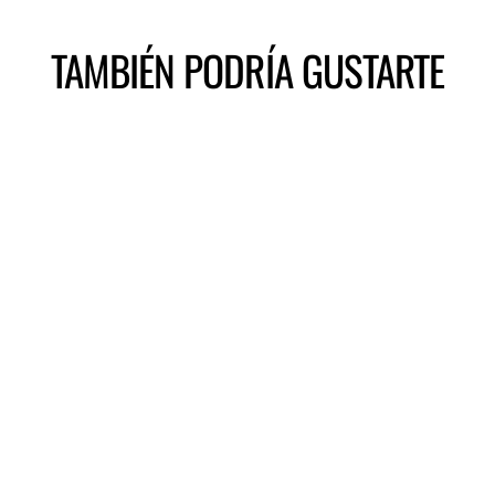
TAMBIÉN PODRÍA GUSTARTE
Agotado
KIT MORDAZAS
(CALIPERS)
RUTA/GRAVEL -
DORADO
COP85.000