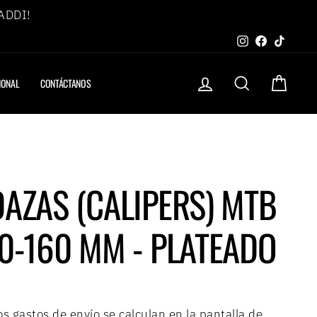
 ADDI!
Instagram
Faceboo
TikTo
INGRESAR
BUSCAR
CARRIT
IONAL
CONTÁCTANOS
AZAS (CALIPERS) MTB
0-160 MM - PLATEADO
Los
gastos de envío
se calculan en la pantalla de