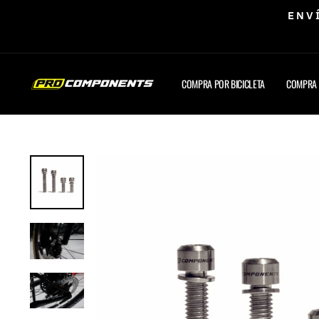
Ir
ENV
directamente
al
contenido
COMPRA POR BICICLETA
COMPRA 