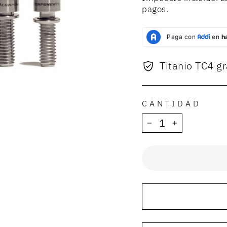
pagos.
Titanio TC4 g
CANTIDAD
−
+