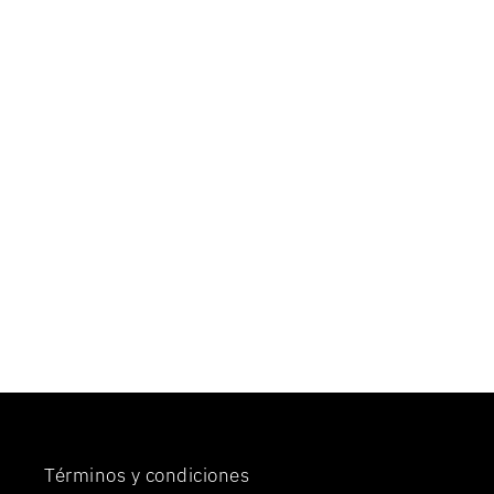
KIT MORDAZAS (CALIPERS) MTB DISCO
180-160 MM - PLATEADO
COP81.000
Términos y condiciones