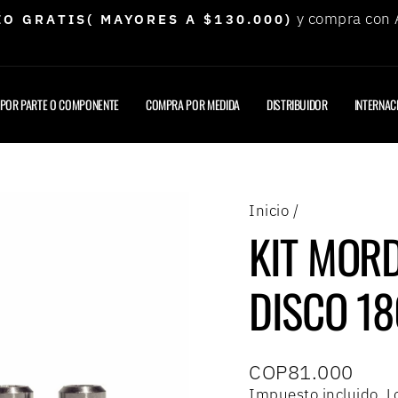
y compra con
ÍO GRATIS( MAYORES A $130.000)
diapositivas
pausa
POR PARTE O COMPONENTE
COMPRA POR MEDIDA
DISTRIBUIDOR
INTERNAC
Inicio
/
KIT MORD
DISCO 18
Precio
COP81.000
habitual
Impuesto incluido. 