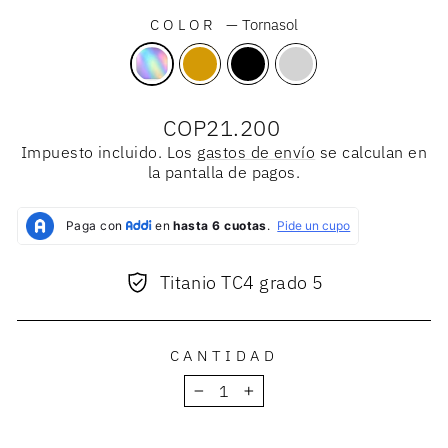
COLOR
—
Tornasol
Precio
COP21.200
habitual
Impuesto incluido. Los
gastos de envío
se calculan en
la pantalla de pagos.
Titanio TC4 grado 5
CANTIDAD
−
+