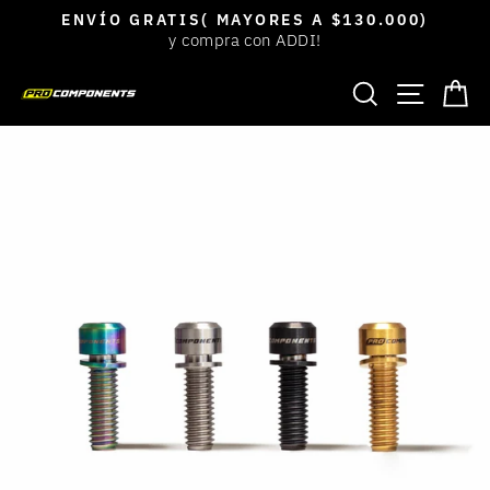
Ir
ENVÍO GRATIS( MAYORES A $130.000)
directamente
y compra con ADDI!
diapositivas
al
pausa
BUSCAR
NAVEGACIÓ
CA
contenido