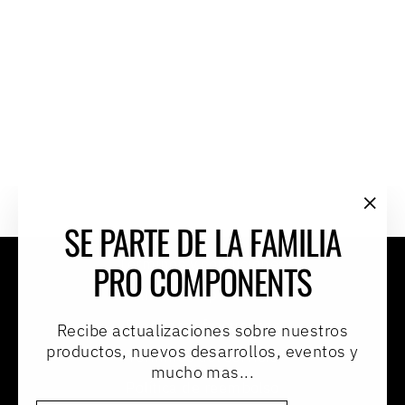
TORNILLO DE
TITANIO PARA
MORDAZA DE FRENO
MTB 160 MM
M6X20 MM SOCKET
COP21.200
"Cer
SE PARTE DE LA FAMILIA
(esc
Términos y condiciones
PRO COMPONENTS
Políticas de privacidad
Preguntas frecuentes
Recibe actualizaciones sobre nuestros
productos, nuevos desarrollos, eventos y
Términos del servicio
mucho mas...
Política de reembolso